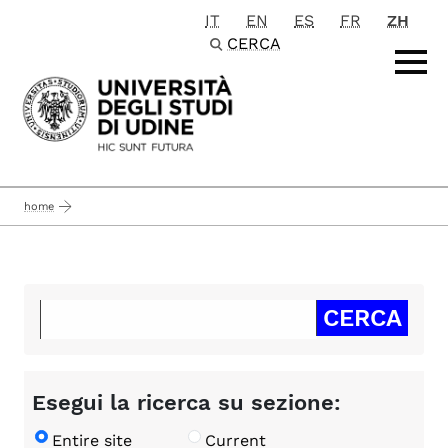
IT
EN
ES
FR
ZH
Passa al contenuto principale
CERCA
home
Esegui la ricerca su sezione:
Entire site
Current