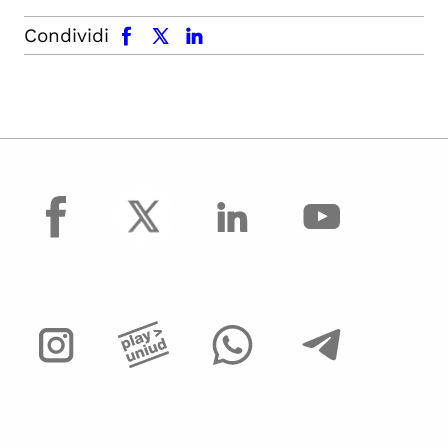
facebook
x.com
linkedin
Condividi
facebook