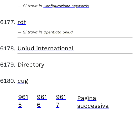
Si trova in
Configurazione Keywords
rdf
Si trova in
OpenData Uniud
Uniud international
Directory
cug
961
961
961
Pagina
5
6
7
successiva