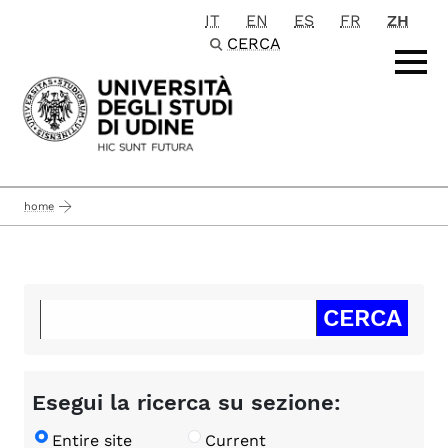
IT
EN
ES
FR
ZH
Passa al contenuto principale
CERCA
home
Esegui la ricerca su sezione:
Entire site
Current