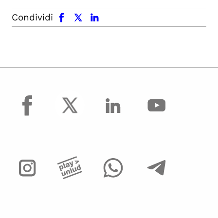
facebook
x.com
linkedin
Condividi
facebook