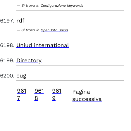
Si trova in
Configurazione Keywords
rdf
Si trova in
OpenData Uniud
Uniud international
Directory
cug
961
961
961
Pagina
7
8
9
successiva