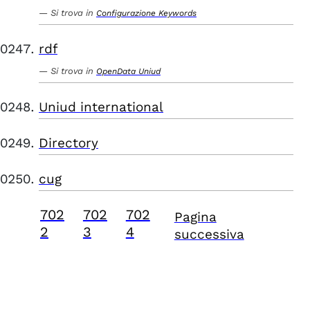
Si trova in
Configurazione Keywords
rdf
Si trova in
OpenData Uniud
Uniud international
Directory
cug
702
702
702
Pagina
2
3
4
successiva