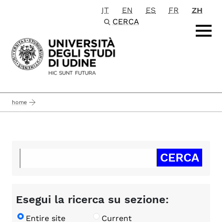
IT
EN
ES
FR
ZH
Passa al contenuto principale
CERCA
home
Esegui la ricerca su sezione:
Entire site
Current