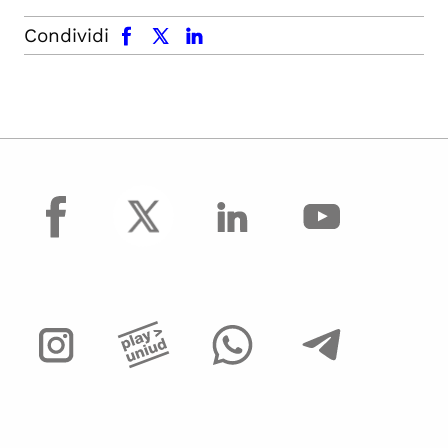
facebook
x.com
linkedin
Condividi
facebook