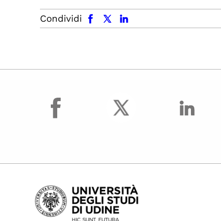
facebook
x.com
linkedin
Condividi
facebook