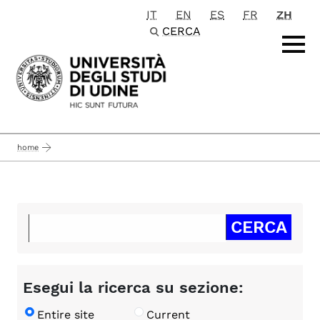
IT
EN
ES
FR
ZH
Passa al contenuto principale
CERCA
home
Esegui la ricerca su sezione:
Entire site
Current