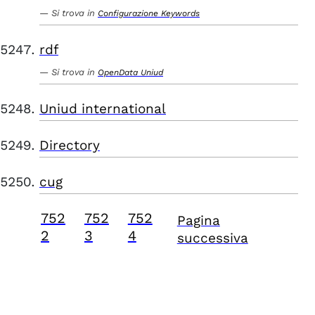
Si trova in
Configurazione Keywords
rdf
Si trova in
OpenData Uniud
Uniud international
Directory
cug
752
752
752
Pagina
2
3
4
successiva