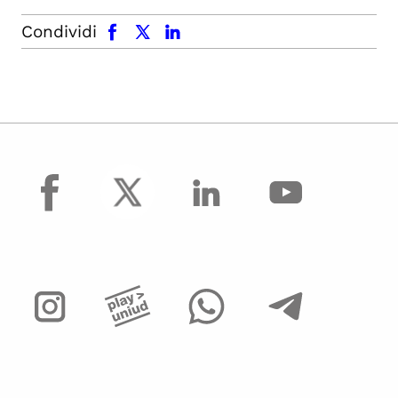
facebook
x.com
linkedin
Condividi
facebook