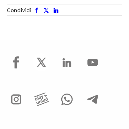
facebook
x.com
linkedin
Condividi
facebook