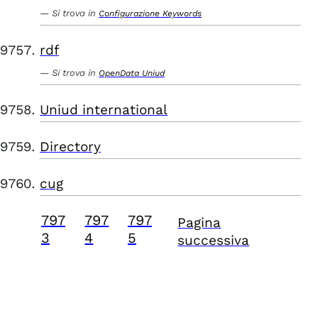
Si trova in
Configurazione Keywords
rdf
Si trova in
OpenData Uniud
Uniud international
Directory
cug
797
797
797
Pagina
3
4
5
successiva