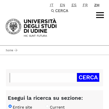
IT
EN
ES
FR
ZH
Passa al contenuto principale
CERCA
home
Esegui la ricerca su sezione:
Entire site
Current