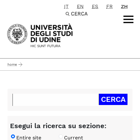
IT
EN
ES
FR
ZH
Passa al contenuto principale
CERCA
home
Esegui la ricerca su sezione:
Entire site
Current