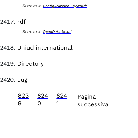
Si trova in
Configurazione Keywords
rdf
Si trova in
OpenData Uniud
Uniud international
Directory
cug
823
824
824
Pagina
9
0
1
successiva