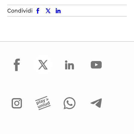
facebook
x.com
linkedin
Condividi
facebook