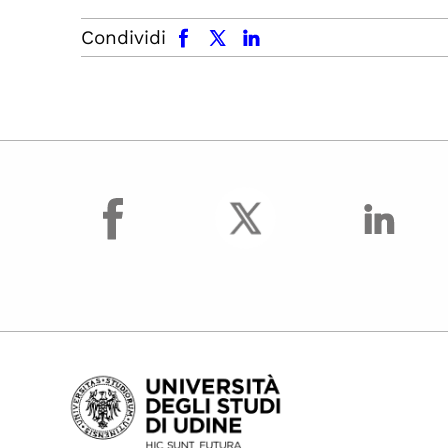
facebook
x.com
linkedin
Condividi
facebook