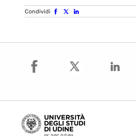
facebook
x.com
linkedin
Condividi
facebook