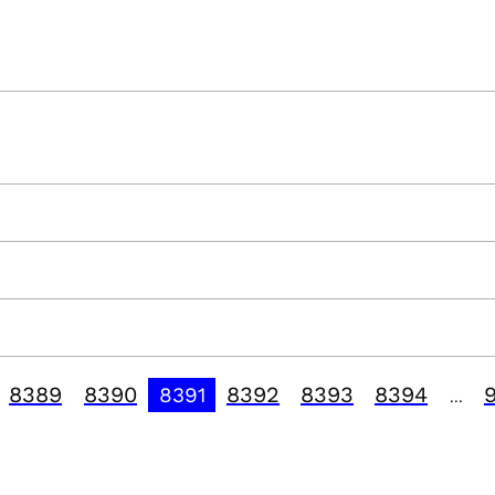
8389
8390
8392
8393
8394
8391