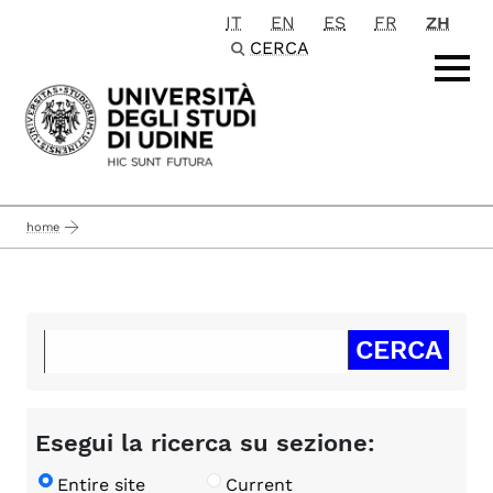
IT
EN
ES
FR
ZH
Passa al contenuto principale
CERCA
home
Esegui la ricerca su sezione:
Entire site
Current