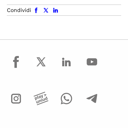
facebook
x.com
linkedin
Condividi
facebook