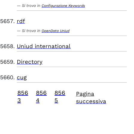
Si trova in
Configurazione Keywords
rdf
Si trova in
OpenData Uniud
Uniud international
Directory
cug
856
856
856
Pagina
3
4
5
successiva