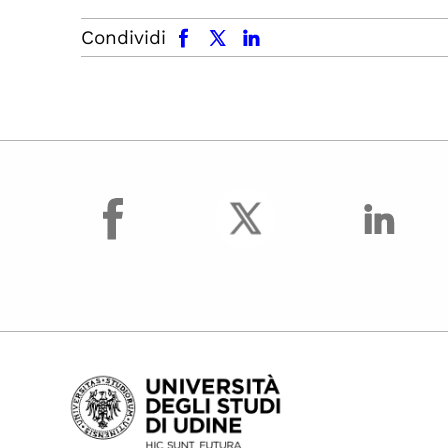
facebook
x.com
linkedin
Condividi
facebook