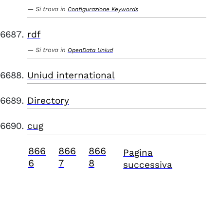
Si trova in
Configurazione Keywords
rdf
Si trova in
OpenData Uniud
Uniud international
Directory
cug
866
866
866
Pagina
6
7
8
successiva