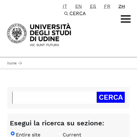
IT
EN
ES
FR
ZH
Passa al contenuto principale
CERCA
home
Esegui la ricerca su sezione:
Entire site
Current