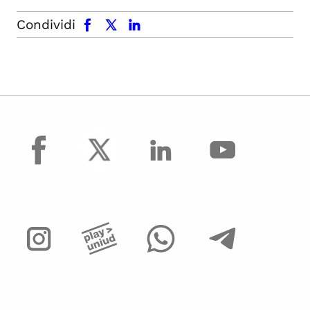
facebook
x.com
linkedin
Condividi
facebook