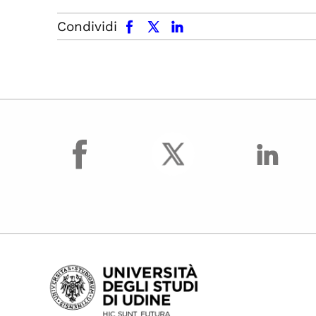
facebook
x.com
linkedin
Condividi
facebook