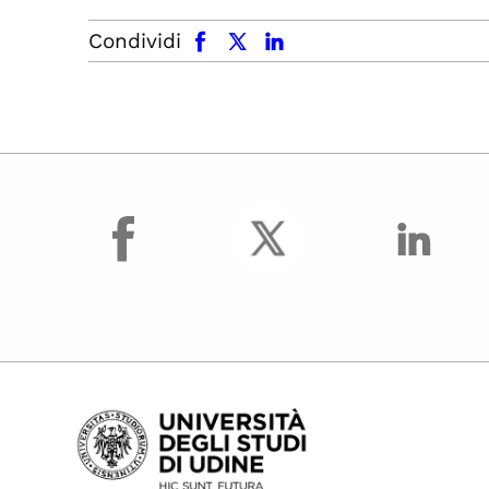
facebook
x.com
linkedin
Condividi
facebook