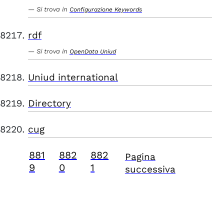
Si trova in
Configurazione Keywords
rdf
Si trova in
OpenData Uniud
Uniud international
Directory
cug
881
882
882
Pagina
9
0
1
successiva