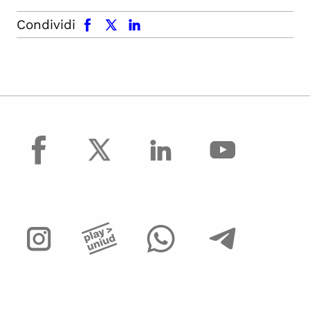
facebook
x.com
linkedin
Condividi
facebook