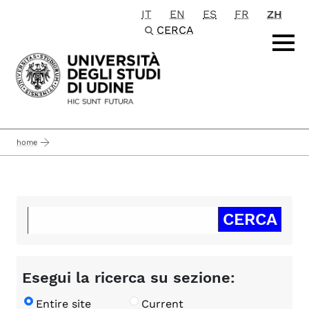
IT
EN
ES
FR
ZH
Passa al contenuto principale
CERCA
home
Esegui la ricerca su sezione:
Entire site
Current