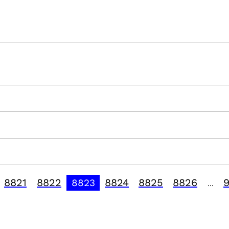
8821
8822
8824
8825
8826
8823