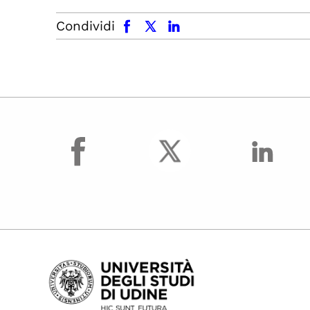
facebook
x.com
linkedin
Condividi
facebook