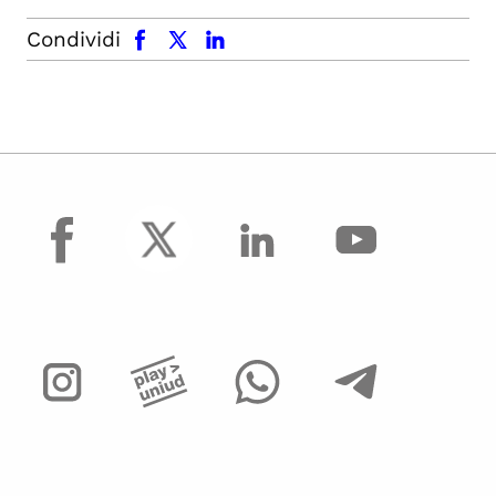
facebook
x.com
linkedin
Condividi
facebook