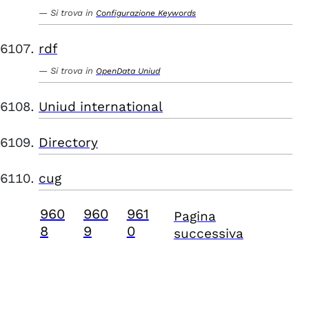
Si trova in
Configurazione Keywords
rdf
Si trova in
OpenData Uniud
Uniud international
Directory
cug
960
960
961
Pagina
8
9
0
successiva