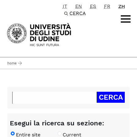
IT
EN
ES
FR
ZH
Passa al contenuto principale
CERCA
home
Esegui la ricerca su sezione:
Entire site
Current