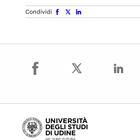
facebook
x.com
linkedin
Condividi
facebook