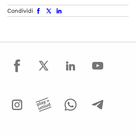
facebook
x.com
linkedin
Condividi
facebook