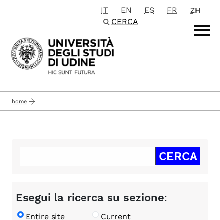
IT
EN
ES
FR
ZH
Passa al contenuto principale
CERCA
home
Esegui la ricerca su sezione:
Entire site
Current