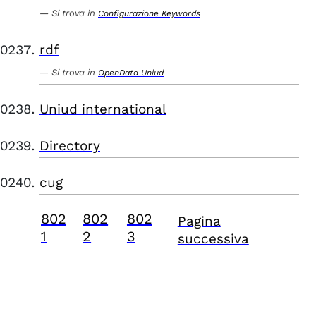
Si trova in
Configurazione Keywords
rdf
Si trova in
OpenData Uniud
Uniud international
Directory
cug
802
802
802
Pagina
1
2
3
successiva