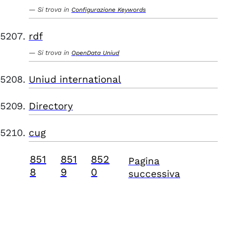
Si trova in
Configurazione Keywords
rdf
Si trova in
OpenData Uniud
Uniud international
Directory
cug
851
851
852
Pagina
8
9
0
successiva