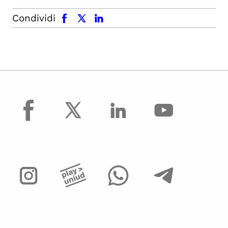
facebook
x.com
linkedin
Condividi
facebook