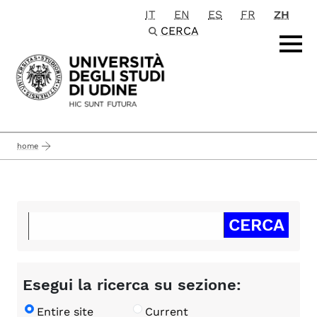
IT
EN
ES
FR
ZH
Passa al contenuto principale
CERCA
home
Esegui la ricerca su sezione:
Entire site
Current