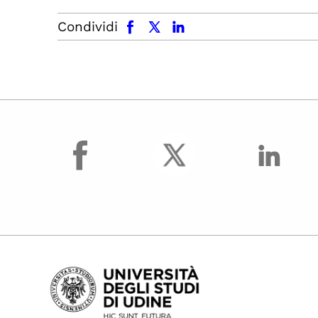
facebook
x.com
linkedin
Condividi
facebook