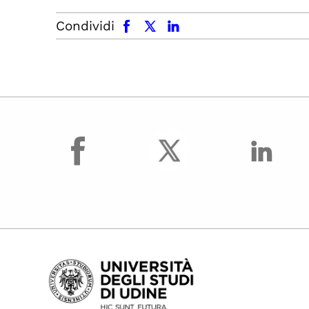
facebook
x.com
linkedin
Condividi
facebook