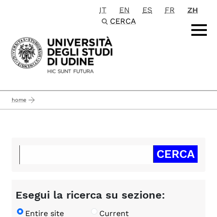
IT
EN
ES
FR
ZH
Passa al contenuto principale
CERCA
home
Esegui la ricerca su sezione:
Entire site
Current