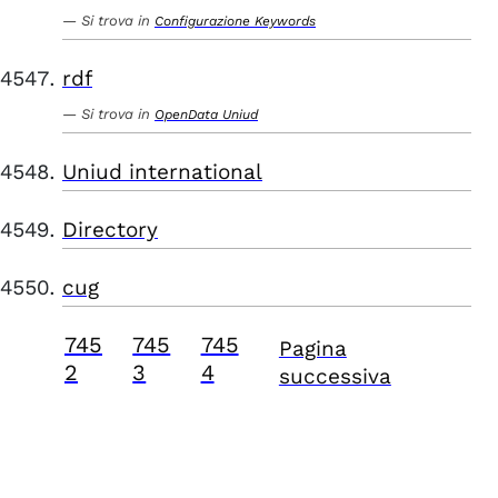
Si trova in
Configurazione Keywords
rdf
Si trova in
OpenData Uniud
Uniud international
Directory
cug
745
745
745
Pagina
2
3
4
successiva