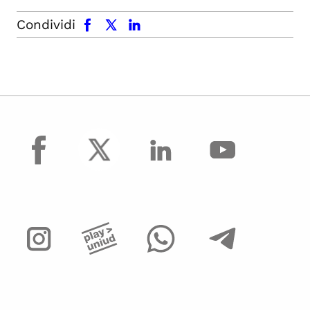
facebook
x.com
linkedin
Condividi
facebook