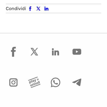
facebook
x.com
linkedin
Condividi
facebook