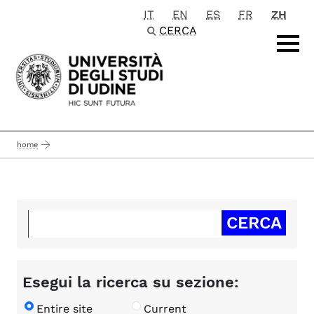
IT
EN
ES
FR
ZH
Passa al contenuto principale
CERCA
home
Esegui la ricerca su sezione:
Entire site
Current