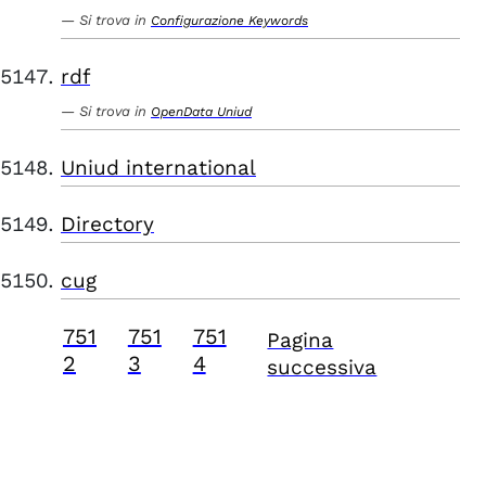
Si trova in
Configurazione Keywords
rdf
Si trova in
OpenData Uniud
Uniud international
Directory
cug
751
751
751
Pagina
2
3
4
successiva