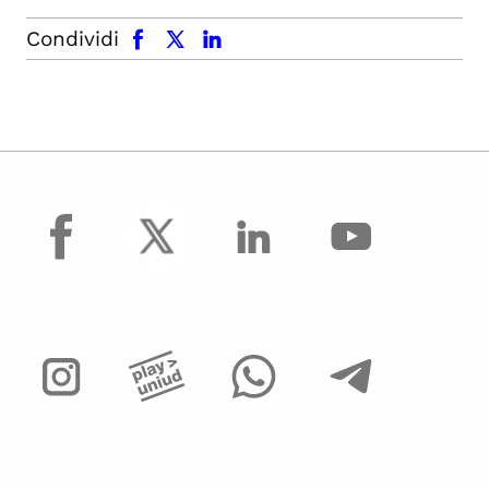
facebook
x.com
linkedin
Condividi
facebook