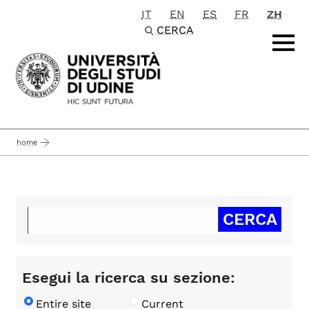
IT
EN
ES
FR
ZH
Passa al contenuto principale
CERCA
home
Esegui la ricerca su sezione:
Entire site
Current