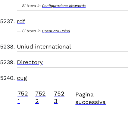
Si trova in
Configurazione Keywords
rdf
Si trova in
OpenData Uniud
Uniud international
Directory
cug
752
752
752
Pagina
1
2
3
successiva