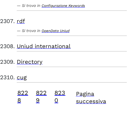
Si trova in
Configurazione Keywords
rdf
Si trova in
OpenData Uniud
Uniud international
Directory
cug
822
822
823
Pagina
8
9
0
successiva