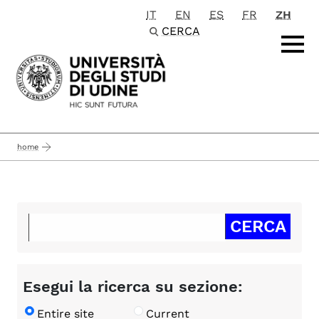
IT
EN
ES
FR
ZH
Passa al contenuto principale
CERCA
home
Esegui la ricerca su sezione:
Entire site
Current