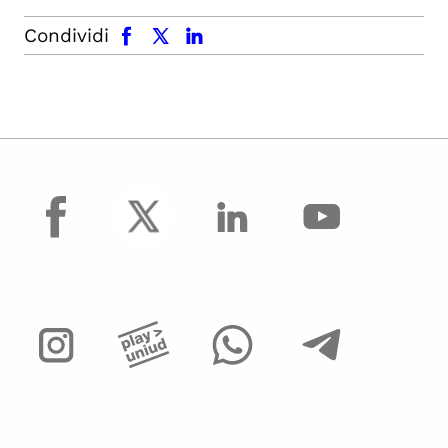
facebook
x.com
linkedin
Condividi
facebook