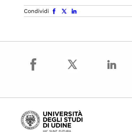
facebook
x.com
linkedin
Condividi
facebook