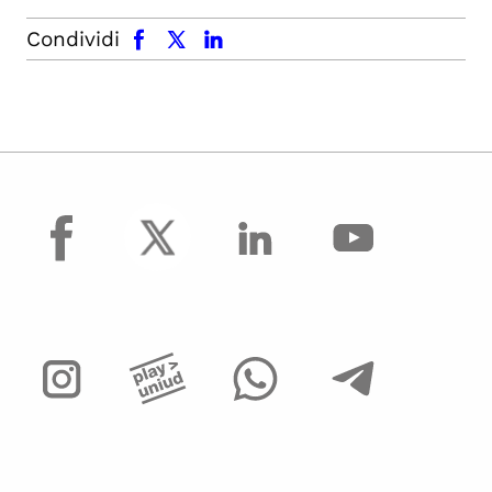
facebook
x.com
linkedin
Condividi
facebook