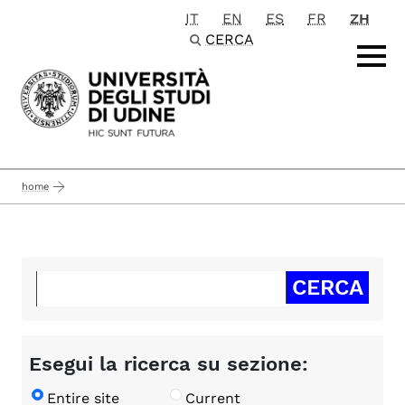
IT
EN
ES
FR
ZH
Passa al contenuto principale
CERCA
home
Esegui la ricerca su sezione:
Entire site
Current