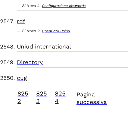
Si trova in
Configurazione Keywords
rdf
Si trova in
OpenData Uniud
Uniud international
Directory
cug
825
825
825
Pagina
2
3
4
successiva