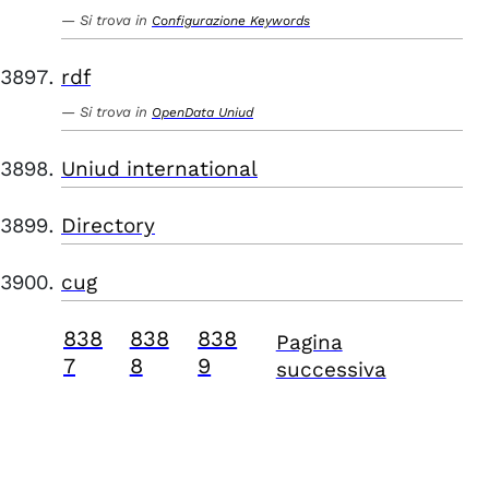
Si trova in
Configurazione Keywords
rdf
Si trova in
OpenData Uniud
Uniud international
Directory
cug
838
838
838
Pagina
7
8
9
successiva