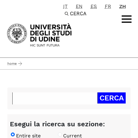
IT
EN
ES
FR
ZH
Passa al contenuto principale
CERCA
home
Esegui la ricerca su sezione:
Entire site
Current