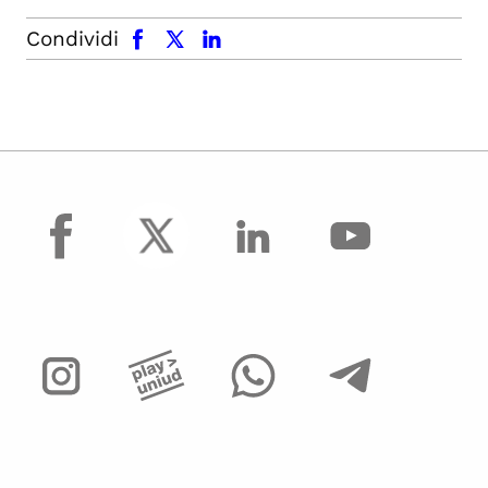
facebook
x.com
linkedin
Condividi
facebook