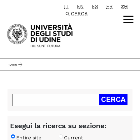
IT
EN
ES
FR
ZH
Passa al contenuto principale
CERCA
home
Esegui la ricerca su sezione:
Entire site
Current