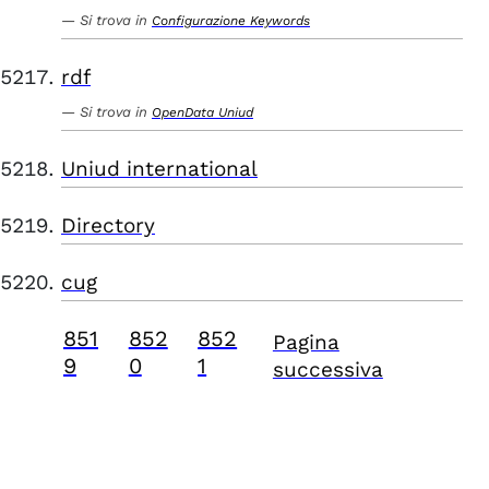
Si trova in
Configurazione Keywords
rdf
Si trova in
OpenData Uniud
Uniud international
Directory
cug
851
852
852
Pagina
9
0
1
successiva