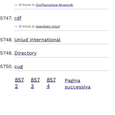
Si trova in
Configurazione Keywords
rdf
Si trova in
OpenData Uniud
Uniud international
Directory
cug
857
857
857
Pagina
2
3
4
successiva