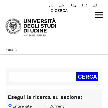
IT
EN
ES
FR
ZH
Passa al contenuto principale
CERCA
home
Esegui la ricerca su sezione:
Entire site
Current