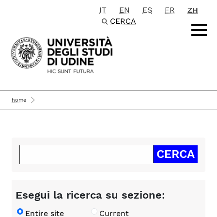
IT
EN
ES
FR
ZH
Passa al contenuto principale
CERCA
home
Esegui la ricerca su sezione:
Entire site
Current