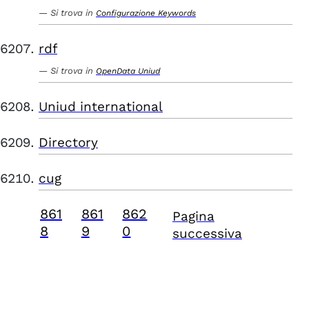
Si trova in
Configurazione Keywords
rdf
Si trova in
OpenData Uniud
Uniud international
Directory
cug
861
861
862
Pagina
8
9
0
successiva