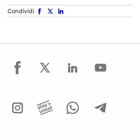
facebook
x.com
linkedin
Condividi
facebook