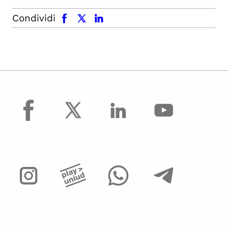
facebook
x.com
linkedin
Condividi
facebook