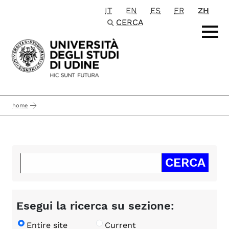
IT
EN
ES
FR
ZH
Passa al contenuto principale
CERCA
home
Esegui la ricerca su sezione:
Entire site
Current