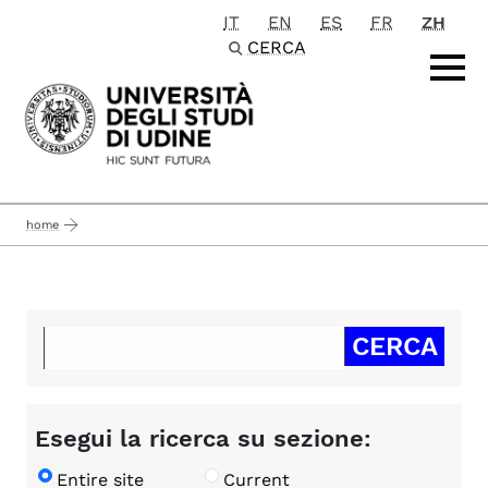
IT
EN
ES
FR
ZH
Passa al contenuto principale
CERCA
home
Esegui la ricerca su sezione:
Entire site
Current