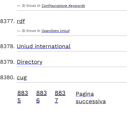
Si trova in
Configurazione Keywords
rdf
Si trova in
OpenData Uniud
Uniud international
Directory
cug
883
883
883
Pagina
5
6
7
successiva