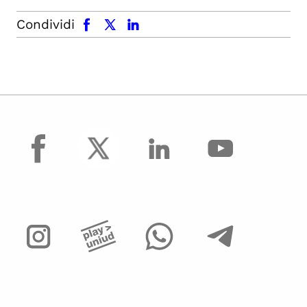
facebook
x.com
linkedin
Condividi
facebook