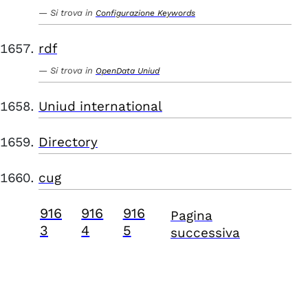
Si trova in
Configurazione Keywords
rdf
Si trova in
OpenData Uniud
Uniud international
Directory
cug
916
916
916
Pagina
3
4
5
successiva