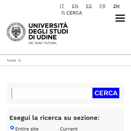
IT
EN
ES
FR
ZH
Passa al contenuto principale
CERCA
home
Esegui la ricerca su sezione:
Entire site
Current