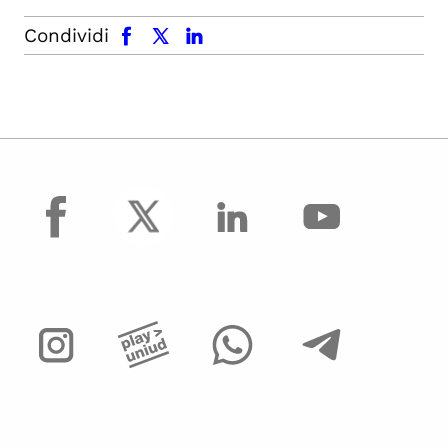
facebook
x.com
linkedin
Condividi
facebook