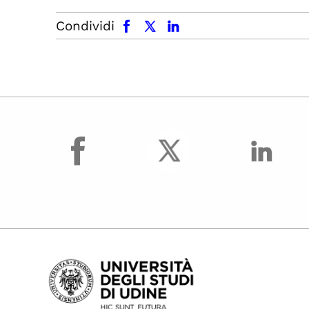
facebook
x.com
linkedin
Condividi
facebook