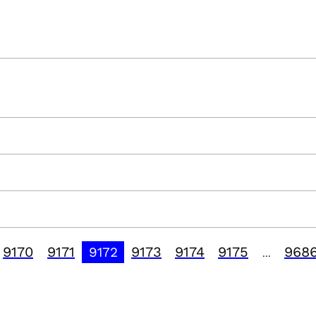
9170
9171
9173
9174
9175
968
9172