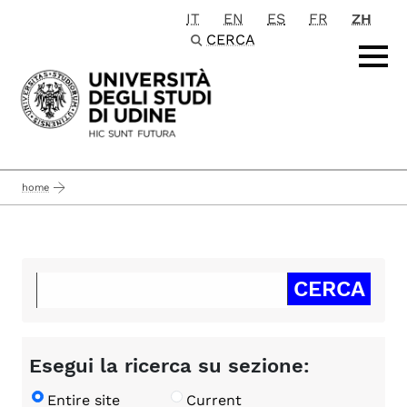
IT
EN
ES
FR
ZH
Passa al contenuto principale
CERCA
home
Esegui la ricerca su sezione:
Entire site
Current