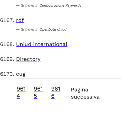
Si trova in
Configurazione Keywords
rdf
Si trova in
OpenData Uniud
Uniud international
Directory
cug
961
961
961
Pagina
4
5
6
successiva