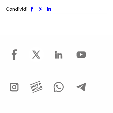
facebook
x.com
linkedin
Condividi
facebook