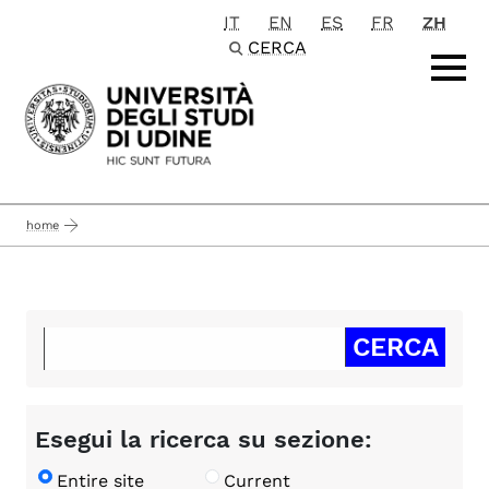
IT
EN
ES
FR
ZH
Passa al contenuto principale
CERCA
home
Esegui la ricerca su sezione:
Entire site
Current