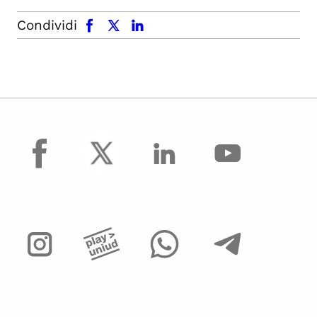
facebook
x.com
linkedin
Condividi
facebook