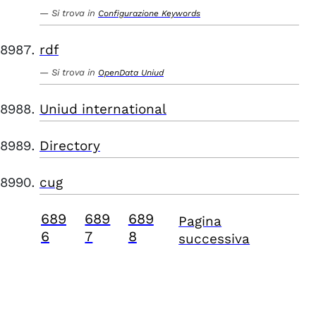
Si trova in
Configurazione Keywords
rdf
Si trova in
OpenData Uniud
Uniud international
Directory
cug
689
689
689
Pagina
6
7
8
successiva