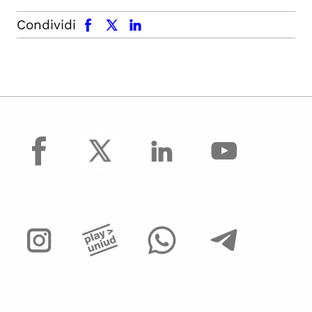
facebook
x.com
linkedin
Condividi
facebook