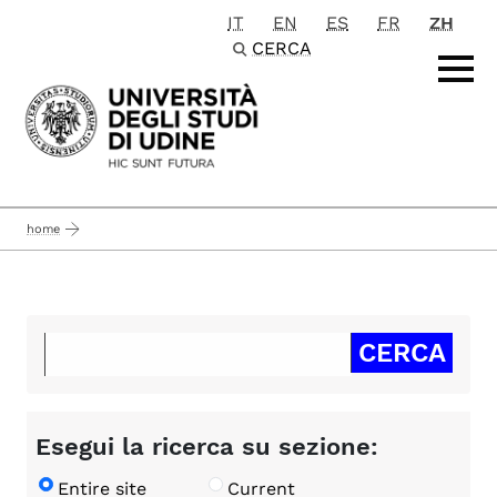
IT
EN
ES
FR
ZH
Passa al contenuto principale
CERCA
home
Esegui la ricerca su sezione:
Entire site
Current