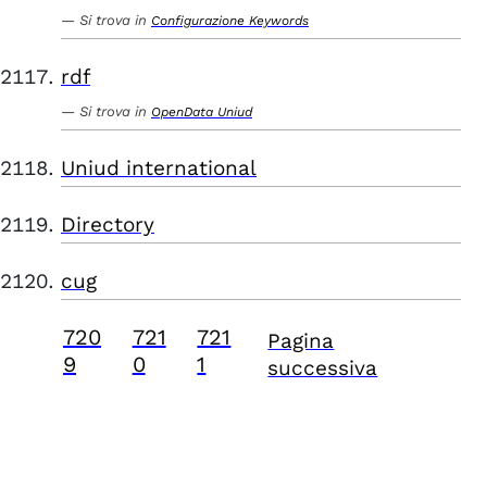
Si trova in
Configurazione Keywords
rdf
Si trova in
OpenData Uniud
Uniud international
Directory
cug
720
721
721
Pagina
9
0
1
successiva