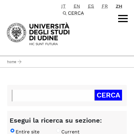
IT
EN
ES
FR
ZH
Passa al contenuto principale
CERCA
home
Esegui la ricerca su sezione:
Entire site
Current