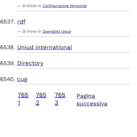
Si trova in
Configurazione Keywords
rdf
Si trova in
OpenData Uniud
Uniud international
Directory
cug
765
765
765
Pagina
1
2
3
successiva