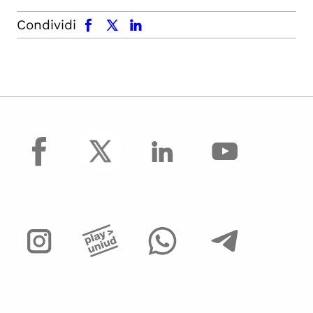
facebook
x.com
linkedin
Condividi
facebook