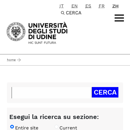
IT
EN
ES
FR
ZH
Passa al contenuto principale
CERCA
home
Esegui la ricerca su sezione:
Entire site
Current