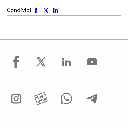
facebook
x.com
linkedin
Condividi
facebook