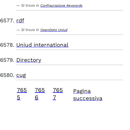
Si trova in
Configurazione Keywords
rdf
Si trova in
OpenData Uniud
Uniud international
Directory
cug
765
765
765
Pagina
5
6
7
successiva