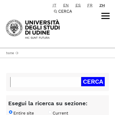
IT
EN
ES
FR
ZH
Passa al contenuto principale
CERCA
home
Esegui la ricerca su sezione:
Entire site
Current