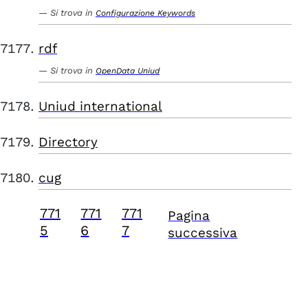
Si trova in
Configurazione Keywords
rdf
Si trova in
OpenData Uniud
Uniud international
Directory
cug
771
771
771
Pagina
5
6
7
successiva