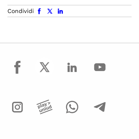
facebook
x.com
linkedin
Condividi
facebook