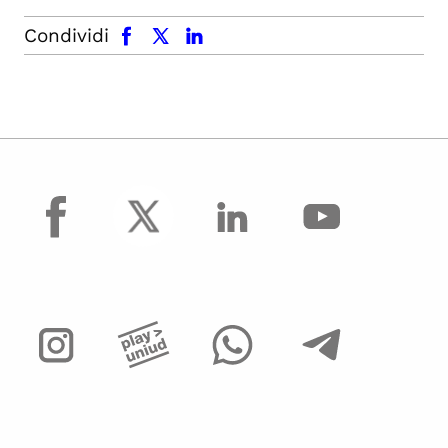
facebook
x.com
linkedin
Condividi
facebook