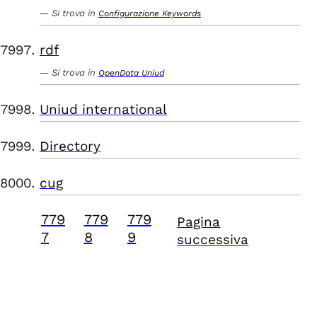
Si trova in
Configurazione Keywords
rdf
Si trova in
OpenData Uniud
Uniud international
Directory
cug
779
779
779
Pagina
7
8
9
successiva