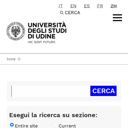
IT
EN
ES
FR
ZH
Passa al contenuto principale
CERCA
home
Esegui la ricerca su sezione:
Entire site
Current