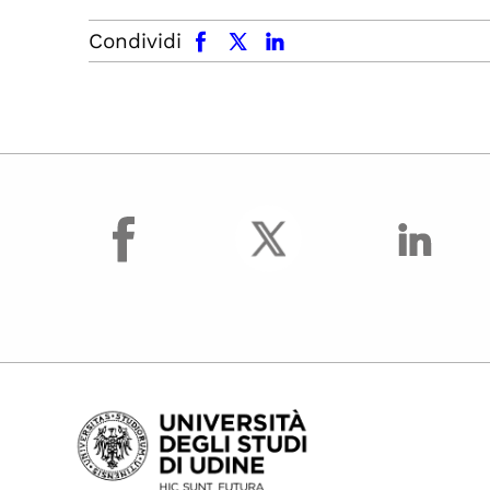
facebook
x.com
linkedin
Condividi
facebook