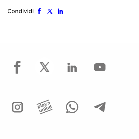
facebook
x.com
linkedin
Condividi
facebook