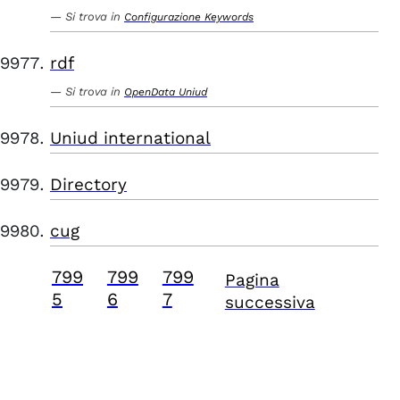
Si trova in
Configurazione Keywords
rdf
Si trova in
OpenData Uniud
Uniud international
Directory
cug
799
799
799
Pagina
5
6
7
successiva