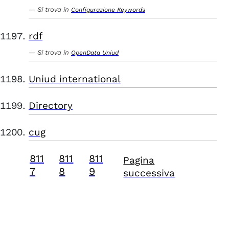
Si trova in
Configurazione Keywords
rdf
Si trova in
OpenData Uniud
Uniud international
Directory
cug
811
811
811
Pagina
7
8
9
successiva