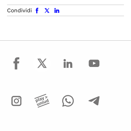
facebook
x.com
linkedin
Condividi
facebook