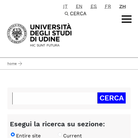
IT
EN
ES
FR
ZH
Passa al contenuto principale
CERCA
home
Esegui la ricerca su sezione:
Entire site
Current