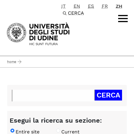
IT
EN
ES
FR
ZH
Passa al contenuto principale
CERCA
home
Esegui la ricerca su sezione:
Entire site
Current