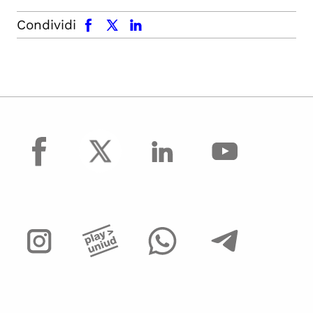
facebook
x.com
linkedin
Condividi
facebook