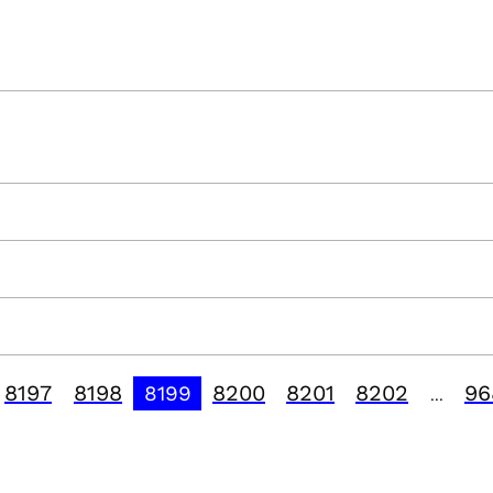
8197
8198
8200
8201
8202
96
8199