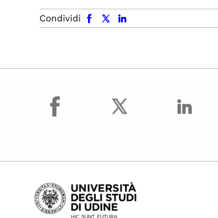
facebook
x.com
linkedin
Condividi
facebook