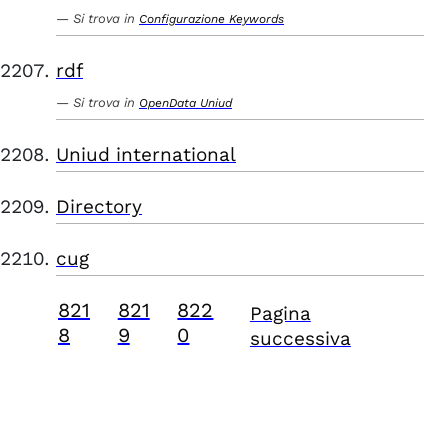
Si trova in
Configurazione Keywords
rdf
Si trova in
OpenData Uniud
Uniud international
Directory
cug
821
821
822
Pagina
8
9
0
successiva