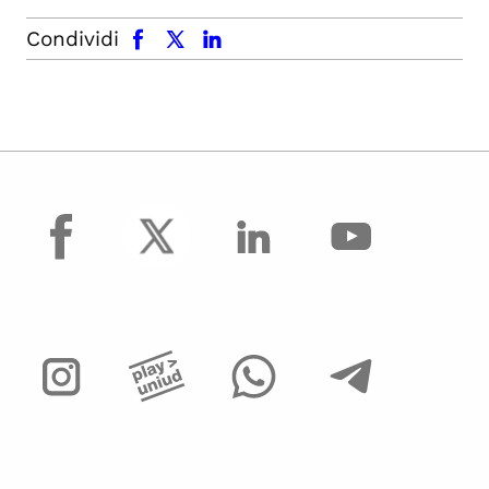
facebook
x.com
linkedin
Condividi
facebook