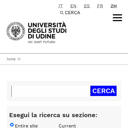
IT
EN
ES
FR
ZH
Passa al contenuto principale
CERCA
home
Esegui la ricerca su sezione:
Entire site
Current