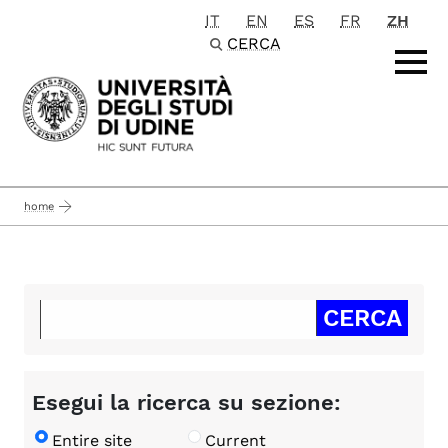
IT
EN
ES
FR
ZH
Passa al contenuto principale
CERCA
home
Esegui la ricerca su sezione:
Entire site
Current