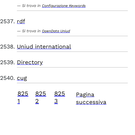
Si trova in
Configurazione Keywords
rdf
Si trova in
OpenData Uniud
Uniud international
Directory
cug
825
825
825
Pagina
1
2
3
successiva