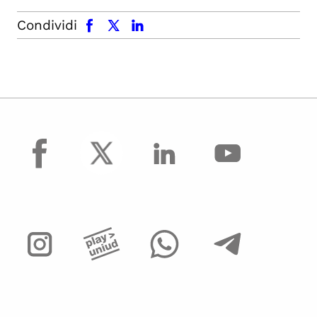
facebook
x.com
linkedin
Condividi
facebook